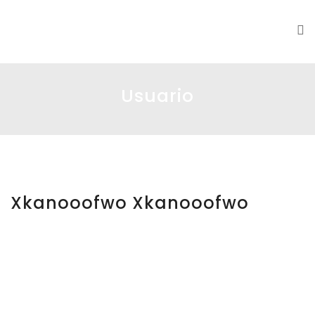
DS|MC
Usuario
Xkanooofwo Xkanooofwo
xkanoo
ofwo
xkanoo