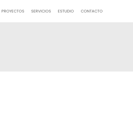
PROYECTOS
SERVICIOS
ESTUDIO
CONTACTO