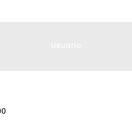
Usuario
00
lcwejq92400 plcwejq92400