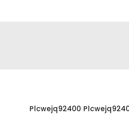
DS|MC
Plcwejq92400 Plcwejq924
p