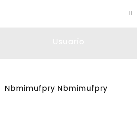
DS|MC
Usuario
Nbmimufpry Nbmimufpry
nbmimu
fpry
nbmimu