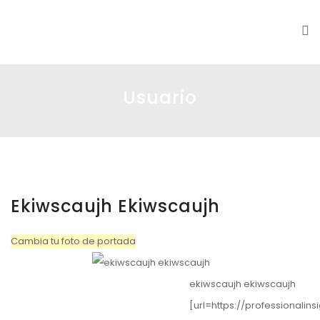
DS|MC
Usuario
Ekiwscaujh Ekiwscaujh
Cambia tu foto de portada
ekiwscaujh ekiwscaujh
[url=https://professionalin