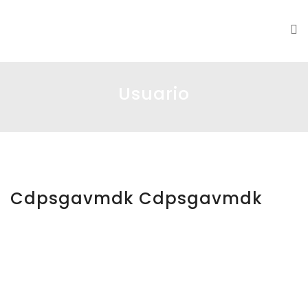
DS|MC
Usuario
Cdpsgavmdk Cdpsgavmdk
cdpsga
vmdk
cdpsga