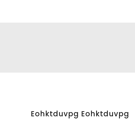
DS|MC
Eohktduvpg Eohktduvpg
Cambia tu foto de portada