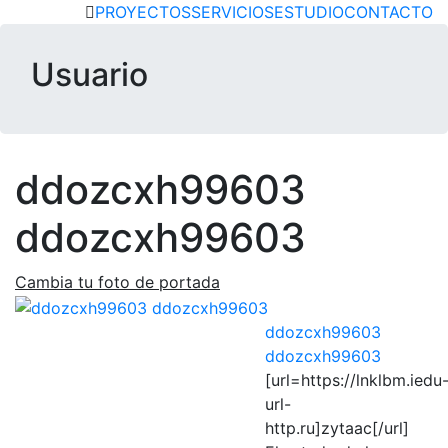
DS|MC
PROYECTOS
SERVICIOS
ESTUDIO
CONTACTO
Usuario
ddozcxh99603
ddozcxh99603
Cambia tu foto de portada
ddozcxh99603
ddozcxh99603
[url=https://lnklbm.iedu
url-
http.ru]zytaac[/url]